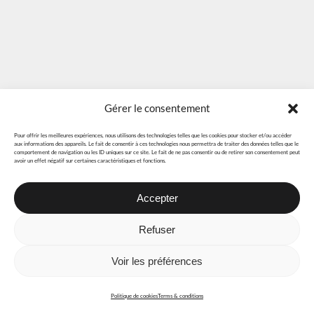
Gérer le consentement
Pour offrir les meilleures expériences, nous utilisons des technologies telles que les cookies pour stocker et/ou accéder
aux informations des appareils. Le fait de consentir à ces technologies nous permettra de traiter des données telles que le
comportement de navigation ou les ID uniques sur ce site. Le fait de ne pas consentir ou de retirer son consentement peut
avoir un effet négatif sur certaines caractéristiques et fonctions.
Accepter
Refuser
Voir les préférences
Politique de cookies
Terms & conditions