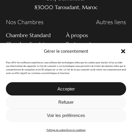
83000 Taroudant, Maroc
Nos Chambres
Autres liens
Chambre Standard
À propos
Chambre Supérieure
Restaurant
Gérer le consentement
Suite supérieure
Expériences
Wellness
Pour offrir les meilleures expériences, nous utilisons des technologies telles que les cookies pour stocker et/ou accéder
Découvrez aussi
aux informations des appareils. Le fait de consentir à ces technologies nous permettra de traiter des données telles que le
comportement de navigation ou les ID uniques sur ce site. Le fait de ne pas consentir ou de retirer son consentement peut
avoir un effet négatif sur certaines caractéristiques et fonctions.
Accepter
Refuser
Terms & Conditions
Privacy Policy
Voir les préférences
© Copyright 2026
Gomand Consult srl
Politique de cookies
Terms & conditions