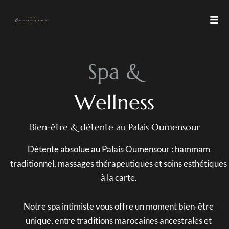
S
p
a
&
W
e
l
l
n
e
s
s
Bien-être & détente au Palais Oumensour
Détente absolue au Palais Oumensour : hammam
traditionnel, massages thérapeutiques et soins esthétiques
à la carte.
Notre spa intimiste vous offre un moment bien-être
unique, entre traditions marocaines ancestrales et