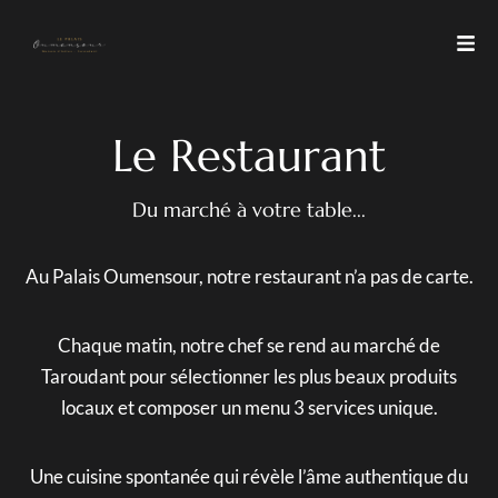
L
e
R
e
s
t
a
u
r
a
n
t
Du marché à votre table...
Au Palais Oumensour, notre restaurant n’a pas de carte.
Chaque matin, notre chef se rend au marché de
Taroudant pour sélectionner les plus beaux produits
locaux et composer un menu 3 services unique.
Une cuisine spontanée qui révèle l’âme authentique du